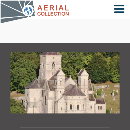
×
VIDÉOS
PAYS
CARTE
COLLECTIONS