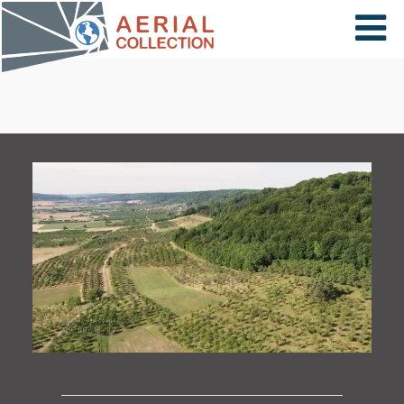
×
VIDÉOS
PAYS
CARTE
COLLECTIONS