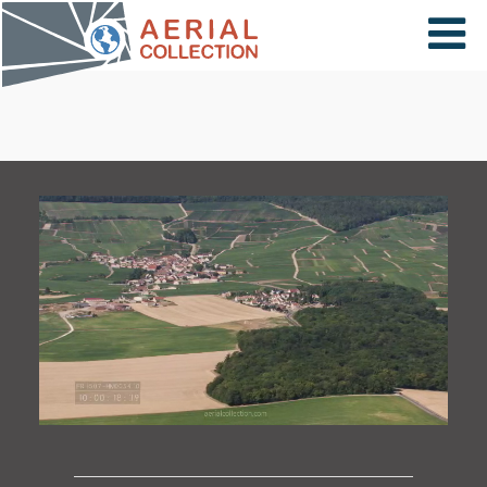
×
VIDÉOS
PAYS
CARTE
COLLECTIONS