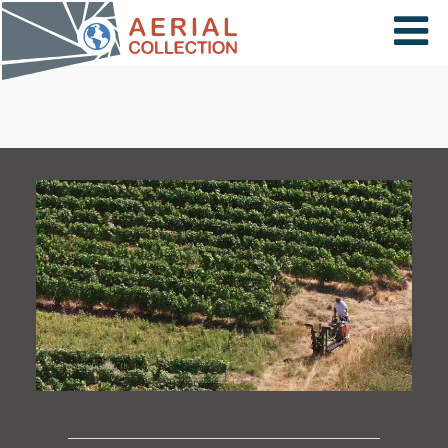
×
VIDÉOS
PAYS
CARTE
COLLECTIONS