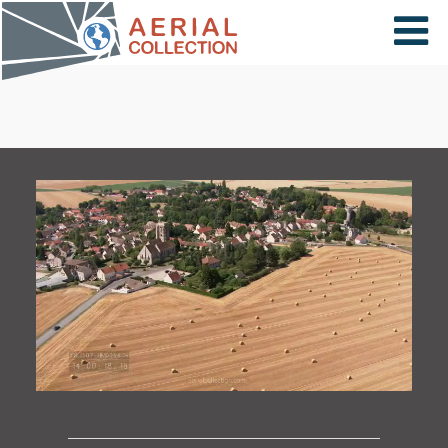
×
VIDÉOS
PAYS
CARTE
COLLECTIONS