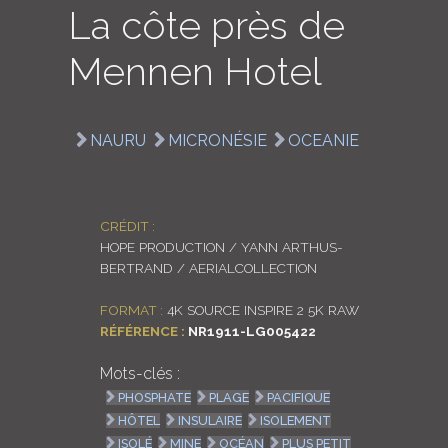
La côte près de
LOGIN
Mennen Hotel
ENGLISH
NAURU
MICRONÉSIE
OCEANIE
CRÉDIT :
HOPE PRODUCTION / YANN ARTHUS-
BERTRAND / AERIALCOLLECTION
FORMAT :
4K SOURCE INSPIRE 2 5K RAW
RÉFÉRENCE :
NR1911-LG005422
Mots-clés :
PHOSPHATE
PLAGE
PACIFIQUE
HÔTEL
INSULAIRE
ISOLEMENT
ISOLÉ
MINE
OCÉAN
PLUS PETIT