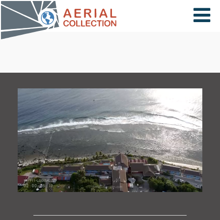
×
VIDÉOS
PAYS
CARTE
COLLECTIONS