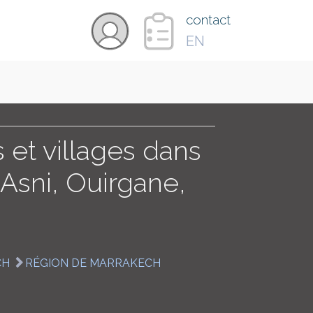
×
contact
EN
VIDÉOS
PAYS
et villages dans
'Asni, Ouirgane,
CARTE
COLLECTIONS
CH
RÉGION DE MARRAKECH