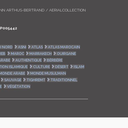
LOGIN
ANN ARTHUS-BERTRAND / AERIALCOLLECTION
ENGLISH
P005442
U NORD
ASNI
ATLAS
ATLAS MAROCAIN
REB
MAROC
MARRAKECH
OUIRGANE
ARABE
AUTHENTIQUE
BÈRBÈRE
ATION ISLAMIQUE
CULTURE
DÉSERT
ISLAM
MONDE ARABE
MONDE MUSULMAN
SAUVAGE
TIGHREMT
TRADITIONNEL
E
VÉGÉTATION