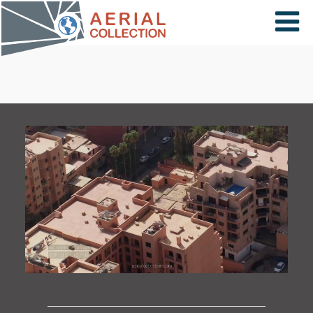
×
VIDÉOS
PAYS
CARTE
COLLECTIONS