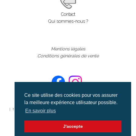
Contact
Qui sommes-nous ?
Mentions légales
Conditions générales de vente
Ce site utilise des cookies pour vos assurer
la meilleure expérience utilisateur possible.
©aerialcollection marque déposée 2024
| tous droits réservés | aerialcollection.fr banque d'images
En savoir plus
aériennes et documentaires video et cinéma |
J'accepte