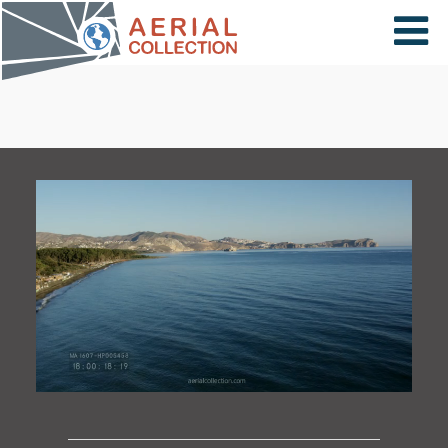
×
VIDÉOS
PAYS
CARTE
COLLECTIONS