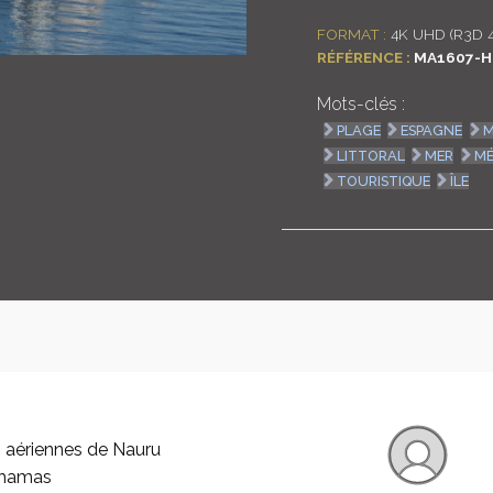
FORMAT :
4K UHD (R3D 
RÉFÉRENCE :
MA1607-H
Mots-clés :
PLAGE
ESPAGNE
M
LITTORAL
MER
MÉ
TOURISTIQUE
ÎLE
 aériennes de Nauru
ahamas