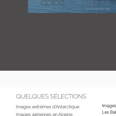
QUELQUES SÉLECTIONS
Images
Images extrêmes d'
Antarctique
Les B
Images aériennes en Algérie