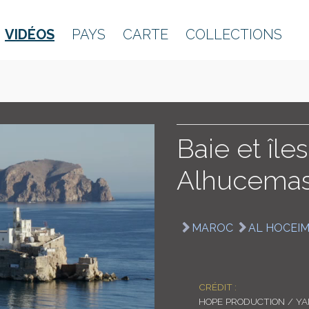
VIDÉOS
PAYS
CARTE
COLLECTIONS
Baie et îl
Alhucema
MAROC
AL HOCEI
CRÉDIT :
HOPE PRODUCTION / Y