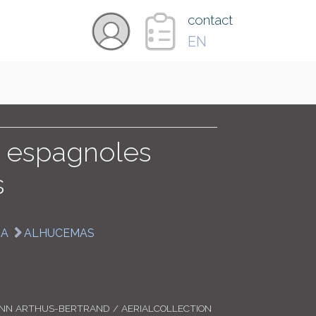
×
contact
EN
VIDÉOS
PAYS
es espagnoles
s
CARTE
MA
ALHUCEMAS
COLLECTIONS
ANN ARTHUS-BERTRAND / AERIALCOLLECTION