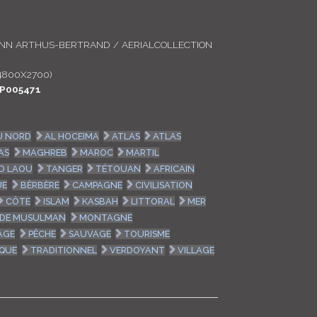
LOGIN
ANN ARTHUS-BERTRAND / AERIALCOLLECTION
ENGLISH
4800X2700)
P005471
U NORD
AL HOCEIMA
ATLAS
ATLAS
AS
MAGHREB
MAROC
MARTIL
D LAOU
TANGER
TÉTOUAN
AFRICAIN
UE
BÈRBÈRE
CAMPAGNE
CIVILISATION
CÔTE
ISLAM
KASBAH
LITTORAL
MER
DE MUSULMAN
MONTAGNE
AGE
PÊCHE
SAUVAGE
TOURISME
IQUE
TRADITIONNEL
VERDOYANT
VILLAGE