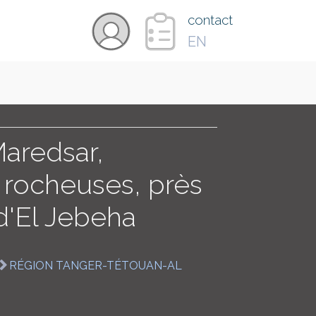
×
contact
EN
VIDÉOS
PAYS
aredsar,
 rocheuses, près
CARTE
 d'El Jebeha
COLLECTIONS
RÉGION TANGER-TÉTOUAN-AL