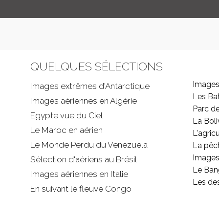
QUELQUES SÉLECTIONS
Images
Images extrêmes d'
Antarctique
Les B
Images aériennes en Algérie
Parc d
Egypte vue du Ciel
La Boli
Le Maroc en aérien
L'agricu
Le Monde Perdu du Venezuela
La pêc
Images 
Sélection d'aériens au Brésil
Le Ban
Images aériennes en Italie
Les de
En suivant le fleuve Congo