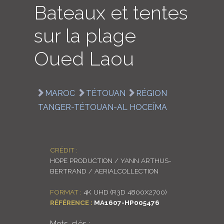
Bateaux et tentes
LOGIN
sur la plage
ENGLISH
Oued Laou
MAROC
TÉTOUAN
RÉGION
TANGER-TÉTOUAN-AL HOCEÏMA
CRÉDIT :
HOPE PRODUCTION / YANN ARTHUS-
BERTRAND / AERIALCOLLECTION
FORMAT :
4K UHD (R3D 4800X2700)
RÉFÉRENCE :
MA1607-HP005476
Mots-clés :