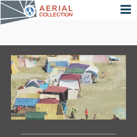
×
VIDÉOS
PAYS
CARTE
COLLECTIONS