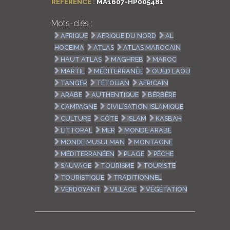
RÉFÉRENCE :
MA1607-HP005481
Mots-clés :
AFRIQUE
AFRIQUE DU NORD
AL
HOCEIMA
ATLAS
ATLAS MAROCAIN
HAUT ATLAS
MAGHREB
MAROC
MARTIL
MÉDITERRANÉE
OUED LAOU
TANGER
TÉTOUAN
AFRICAIN
ARABE
AUTHENTIQUE
BÈRBÈRE
CAMPAGNE
CIVILISATION ISLAMIQUE
CULTURE
CÔTE
ISLAM
KASBAH
LITTORAL
MER
MONDE ARABE
MONDE MUSULMAN
MONTAGNE
MÉDITERRANÉEN
PLAGE
PÊCHE
SAUVAGE
TOURISME
TOURISTE
TOURISTIQUE
TRADITIONNEL
VERDOYANT
VILLAGE
VÉGÉTATION