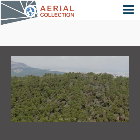
×
VIDÉOS
PAYS
CARTE
COLLECTIONS