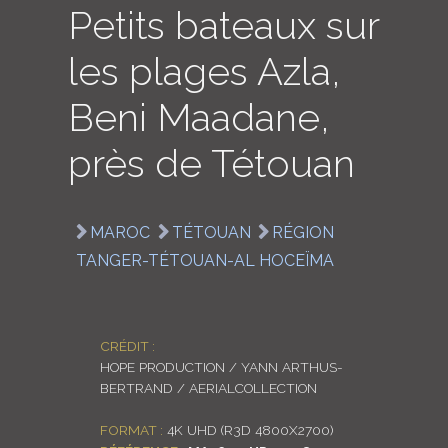
Petits bateaux sur
LOGIN
les plages Azla,
ENGLISH
Beni Maadane,
près de Tétouan
MAROC
TÉTOUAN
RÉGION
TANGER-TÉTOUAN-AL HOCEÏMA
CRÉDIT :
HOPE PRODUCTION / YANN ARTHUS-
BERTRAND / AERIALCOLLECTION
FORMAT :
4K UHD (R3D 4800X2700)