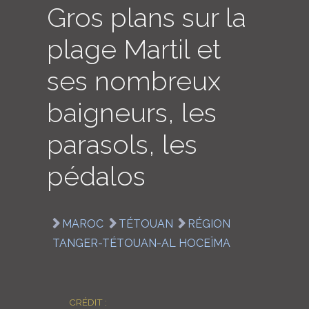
Gros plans sur la
LOGIN
plage Martil et
ENGLISH
ses nombreux
baigneurs, les
parasols, les
pédalos
MAROC
TÉTOUAN
RÉGION
TANGER-TÉTOUAN-AL HOCEÏMA
CRÉDIT :