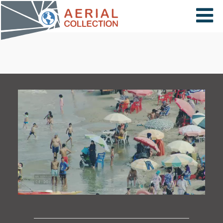
×
VIDÉOS
PAYS
CARTE
COLLECTIONS