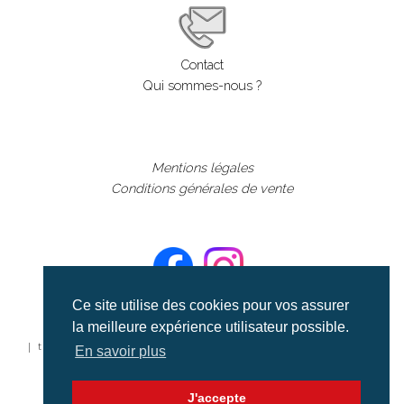
Contact
Qui sommes-nous ?
Mentions légales
Conditions générales de vente
Ce site utilise des cookies pour vos assurer
la meilleure expérience utilisateur possible.
©aerialcollection marque déposée 2024
| tous droits réservés | aerialcollection.fr banque d'images
En savoir plus
aériennes et documentaires video et cinéma |
J'accepte