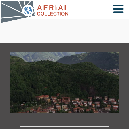
×
VIDÉOS
PAYS
CARTE
COLLECTIONS