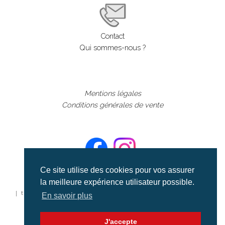
Contact
Qui sommes-nous ?
Mentions légales
Conditions générales de vente
Ce site utilise des cookies pour vos assurer
la meilleure expérience utilisateur possible.
©aerialcollection marque déposée 2024
| tous droits réservés | aerialcollection.fr banque d'images
En savoir plus
aériennes et documentaires video et cinéma |
J'accepte