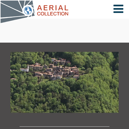
×
VIDÉOS
PAYS
CARTE
COLLECTIONS