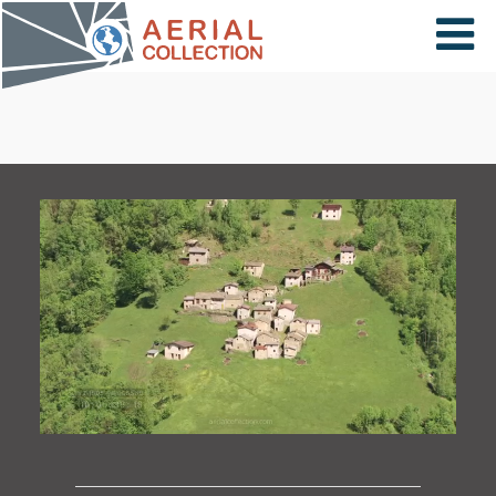
×
VIDÉOS
PAYS
CARTE
COLLECTIONS