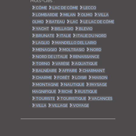
Mots-clés :
CÔME
LAC DE CÔME
LECCO
LOMBARDIE
MILAN
OLMO
VILLA
OLMO
BATEAU
LAC
LE LAC DE CÔME
YACHT
BELLAGIO
BLEVIO
BRUNATE
ITALIE
ITALIE DU NORD
LAGLIO
MANDELLO DEL LARIO
MENAGGIO
MOLTRASIO
NORD
NORD DE L'ITALIE
RENAISSANCE
TORNO
VARÈSE
AQUATIQUE
BALNÉAIRE
AFFAIRE
CHARMANT
CHARME
FORÊT
LOISIR
MAISON
MONTAGNE
NAUTIQUE
PAYSAGE
MAGNIFIQUE
RICHE
RUSTIQUE
TOURISTE
TOURISTIQUE
VACANCES
VILLA
VILLAGE
VOYAGE