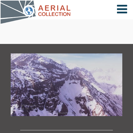
×
VIDÉOS
PAYS
CARTE
COLLECTIONS