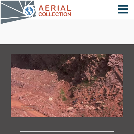
×
VIDÉOS
PAYS
CARTE
COLLECTIONS