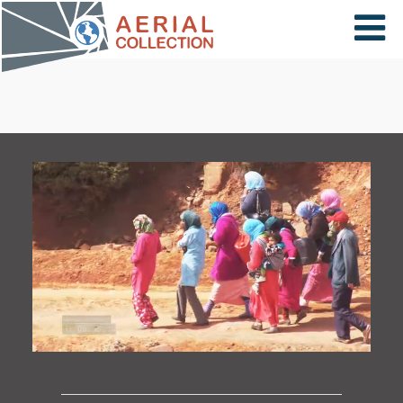
×
VIDÉOS
PAYS
CARTE
COLLECTIONS