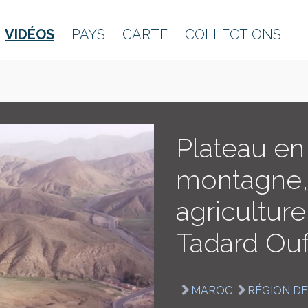
VIDÉOS
PAYS
CARTE
COLLECTIONS
Plateau en
montagne, 
agricultur
Tadard Ouf
MAROC
RÉGION D