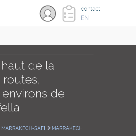
×
contact
EN
VIDÉOS
PAYS
 haut de la
routes,
CARTE
e environs de
ella
COLLECTIONS
E MARRAKECH-SAFI
MARRAKECH