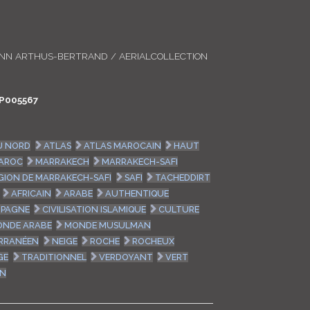
LOGIN
ENGLISH
ANN ARTHUS-BERTRAND / AERIALCOLLECTION
P005567
U NORD
ATLAS
ATLAS MAROCAIN
HAUT
AROC
MARRAKECH
MARRAKECH-SAFI
GION DE MARRAKECH-SAFI
SAFI
TACHEDDIRT
AFRICAIN
ARABE
AUTHENTIQUE
PAGNE
CIVILISATION ISLAMIQUE
CULTURE
NDE ARABE
MONDE MUSULMAN
RRANÉEN
NEIGE
ROCHE
ROCHEUX
GE
TRADITIONNEL
VERDOYANT
VERT
ON