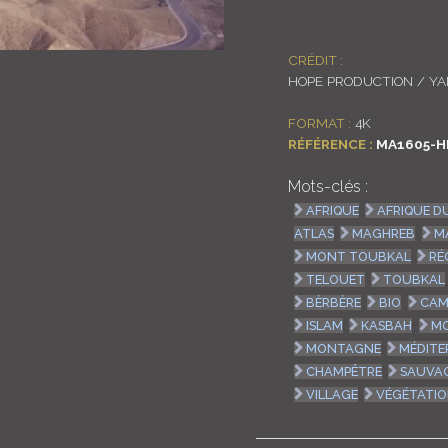
CRÉDIT :
HOPE PRODUCTION / Y
FORMAT :
4K
RÉFÉRENCE :
MA1605-H
Mots-clés :
AFRIQUE
AFRIQUE D
ATLAS
MAGHREB
M
MONT TOUBKAL
RÉ
TELOUET
TOUBKAL
BÈRBÈRE
BIO
CAM
ISLAM
KASBAH
MO
MONTAGNE
MÉDITE
CHAMPÊTRE
SAUVA
VILLAGE
VÉGÉTATI