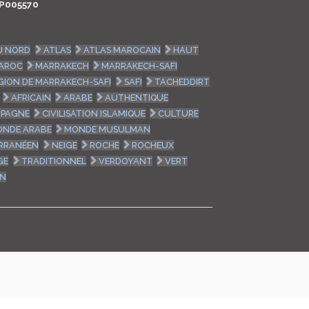
P005570
LOGIN
U NORD
ATLAS
ATLAS MAROCAIN
HAUT
ENGLISH
AROC
MARRAKECH
MARRAKECH-SAFI
GION DE MARRAKECH-SAFI
SAFI
TACHEDDIRT
AFRICAIN
ARABE
AUTHENTIQUE
PAGNE
CIVILISATION ISLAMIQUE
CULTURE
NDE ARABE
MONDE MUSULMAN
RRANÉEN
NEIGE
ROCHE
ROCHEUX
GE
TRADITIONNEL
VERDOYANT
VERT
ON