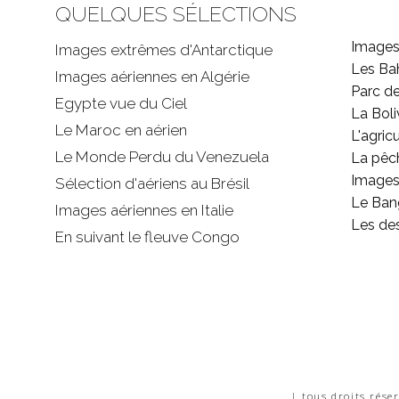
QUELQUES SÉLECTIONS
Images
Images extrêmes d'
Antarctique
Les B
Images aériennes en Algérie
Parc d
Egypte vue du Ciel
La Boli
Le Maroc en aérien
L'agricu
Le Monde Perdu du Venezuela
La pêc
Images 
Sélection d'aériens au Brésil
Le Ban
Images aériennes en Italie
Les de
En suivant le fleuve Congo
| tous droits rése