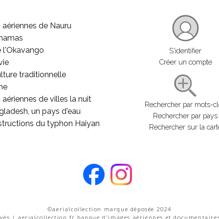
 aériennes de Nauru
ahamas
e l'Okavango
S'identifier
vie
Créer un compte
lture traditionnelle
he
aériennes de villes la nuit
Rechercher par mots-c
gladesh, un pays d'eau
Rechercher par pays
structions du typhon Haiyan
Rechercher sur la cart
©aerialcollection marque déposée 2024
rvés | aerialcollection.fr banque d'images aériennes et documentaire