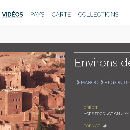
VIDÉOS
PAYS
CARTE
COLLECTIONS
Environs d
MAROC
RÉGION D
CRÉDIT :
HOPE PRODUCTION / Y
FORMAT :
4K