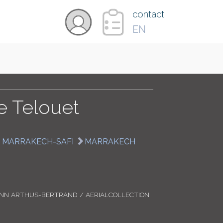
×
contact
EN
VIDÉOS
PAYS
e Telouet
CARTE
E MARRAKECH-SAFI
MARRAKECH
COLLECTIONS
ANN ARTHUS-BERTRAND / AERIALCOLLECTION