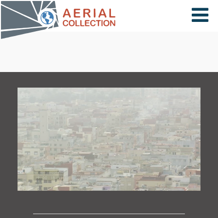
×
VIDÉOS
PAYS
CARTE
COLLECTIONS