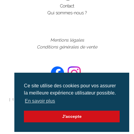
Contact
Qui sommes-nous ?
Mentions légales
Conditions générales de vente
Ce site utilise des cookies pour vos assurer
la meilleure expérience utilisateur possible.
©aerialcollection marque déposée 2024
| tous droits réservés | aerialcollection.fr banque d'images
En savoir plus
aériennes et documentaires video et cinéma |
J'accepte