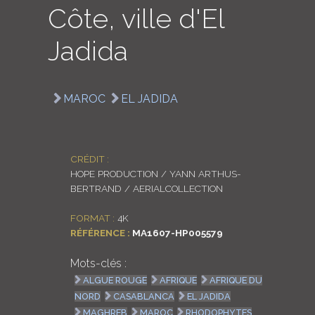
Côte, ville d'El
LOGIN
Jadida
ENGLISH
MAROC
EL JADIDA
CRÉDIT :
HOPE PRODUCTION / YANN ARTHUS-
BERTRAND / AERIALCOLLECTION
FORMAT :
4K
RÉFÉRENCE :
MA1607-HP005579
Mots-clés :
ALGUE ROUGE
AFRIQUE
AFRIQUE DU
NORD
CASABLANCA
EL JADIDA
MAGHREB
MAROC
RHODOPHYTES