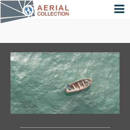
×
VIDÉOS
PAYS
CARTE
COLLECTIONS