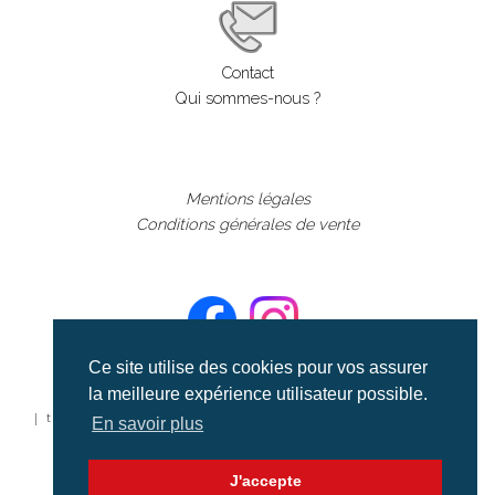
Contact
Qui sommes-nous ?
Mentions légales
Conditions générales de vente
Ce site utilise des cookies pour vos assurer
la meilleure expérience utilisateur possible.
©aerialcollection marque déposée 2024
| tous droits réservés | aerialcollection.fr banque d'images
En savoir plus
aériennes et documentaires video et cinéma |
J'accepte