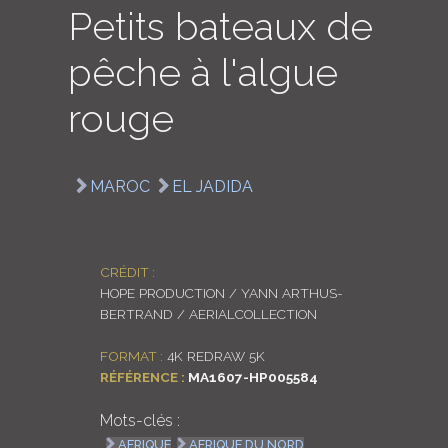
Petits bateaux de
LOGIN
pêche à l'algue
ENGLISH
rouge
MAROC
EL JADIDA
CRÉDIT :
HOPE PRODUCTION / YANN ARTHUS-
BERTRAND / AERIALCOLLECTION
FORMAT :
4K REDRAW 5K
RÉFÉRENCE :
MA1607-HP005584
Mots-clés :
AFRIQUE
AFRIQUE DU NORD