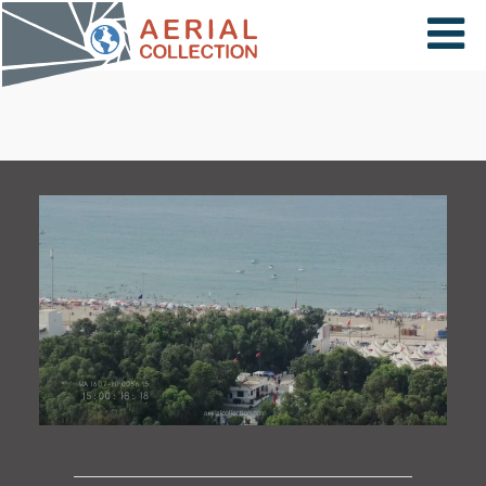
×
VIDÉOS
PAYS
CARTE
COLLECTIONS