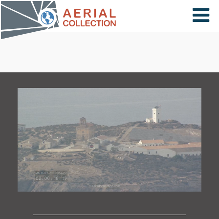
×
VIDÉOS
PAYS
CARTE
COLLECTIONS