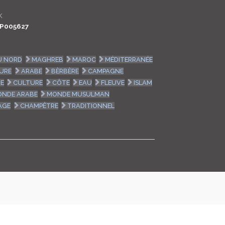
LOGIN
K
P005627
ENGLISH
U NORD
MAGHREB
MAROC
MÉDITERRANÉE
URE
ARABE
BÈRBÈRE
CAMPAGNE
UE
CULTURE
CÔTE
EAU
FLEUVE
ISLAM
NDE ARABE
MONDE MUSULMAN
AGE
CHAMPÊTRE
TRADITIONNEL