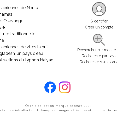
 aériennes de Nauru
ahamas
e l'Okavango
S'identifier
vie
Créer un compte
lture traditionnelle
he
aériennes de villes la nuit
Rechercher par mots-c
gladesh, un pays d'eau
Rechercher par pays
structions du typhon Haiyan
Rechercher sur la cart
©aerialcollection marque déposée 2024
rvés | aerialcollection.fr banque d'images aériennes et documentaire