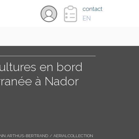
×
contact
EN
VIDÉOS
PAYS
ltures en bord
rranée à Nador
CARTE
COLLECTIONS
ANN ARTHUS-BERTRAND / AERIALCOLLECTION