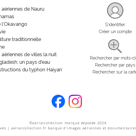
 aériennes de Nauru
ahamas
e l'Okavango
S'identifier
vie
Créer un compte
lture traditionnelle
he
aériennes de villes la nuit
Rechercher par mots-c
gladesh, un pays d'eau
Rechercher par pays
structions du typhon Haiyan
Rechercher sur la cart
©aerialcollection marque déposée 2024
rvés | aerialcollection.fr banque d'images aériennes et documentaire