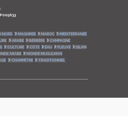
LOGIN
K
P005633
ENGLISH
U NORD
MAGHREB
MAROC
MÉDITERRANÉE
URE
ARABE
BÈRBÈRE
CAMPAGNE
UE
CULTURE
CÔTE
EAU
FLEUVE
ISLAM
NDE ARABE
MONDE MUSULMAN
AGE
CHAMPÊTRE
TRADITIONNEL