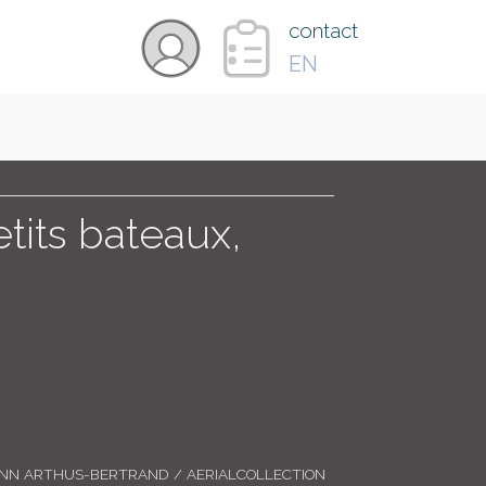
×
contact
EN
VIDÉOS
PAYS
etits bateaux,
CARTE
COLLECTIONS
ANN ARTHUS-BERTRAND / AERIALCOLLECTION