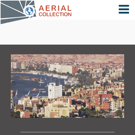
×
VIDÉOS
PAYS
CARTE
COLLECTIONS