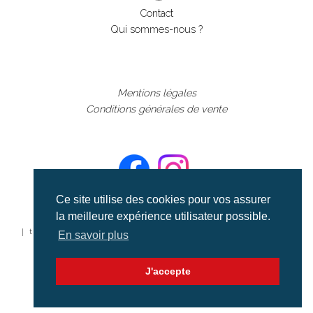
Contact
Qui sommes-nous ?
Mentions légales
Conditions générales de vente
Ce site utilise des cookies pour vos assurer
la meilleure expérience utilisateur possible.
©aerialcollection marque déposée 2024
| tous droits réservés | aerialcollection.fr banque d'images
En savoir plus
aériennes et documentaires video et cinéma |
J'accepte