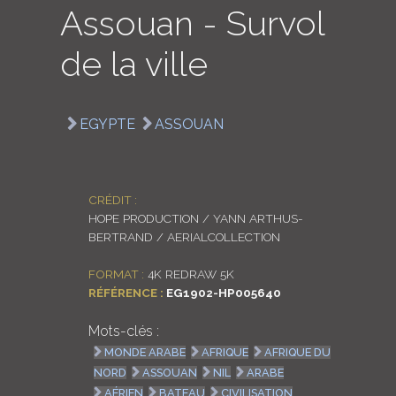
Assouan - Survol
LOGIN
de la ville
ENGLISH
EGYPTE
ASSOUAN
CRÉDIT :
HOPE PRODUCTION / YANN ARTHUS-
BERTRAND / AERIALCOLLECTION
FORMAT :
4K REDRAW 5K
RÉFÉRENCE :
EG1902-HP005640
Mots-clés :
MONDE ARABE
AFRIQUE
AFRIQUE DU
NORD
ASSOUAN
NIL
ARABE
AÉRIEN
BATEAU
CIVILISATION