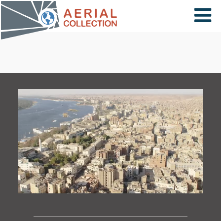
×
VIDÉOS
PAYS
CARTE
COLLECTIONS