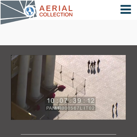
×
VIDÉOS
PAYS
CARTE
COLLECTIONS