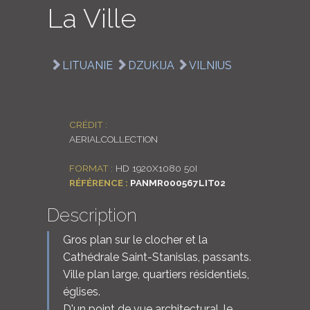
La Ville
LOGIN
ENGLISH
LITUANIE
DZUKIJA
VILNIUS
CRÉDIT :
AERIALCOLLECTION
FORMAT :
HD 1920X1080 50I
RÉFÉRENCE :
PANMR000567LIT02
Description
Gros plan sur le clocher et la
Cathédrale Saint-Stanislas, passants.
Ville plan large, quartiers résidentiels,
églises.
D'un point de vue architectural, le