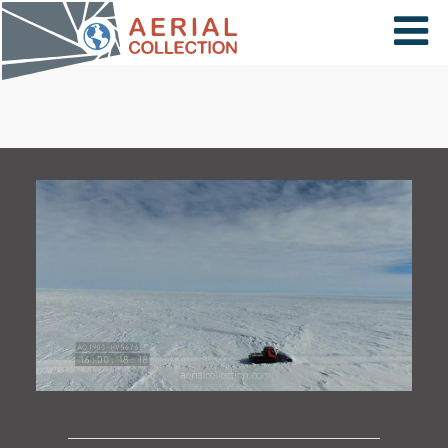
×
VIDÉOS
PAYS
CARTE
COLLECTIONS