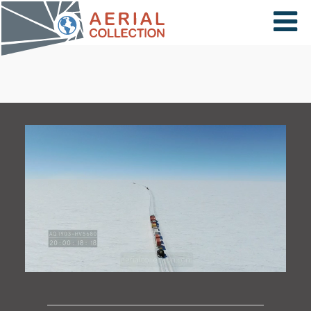
×
VIDÉOS
PAYS
CARTE
COLLECTIONS