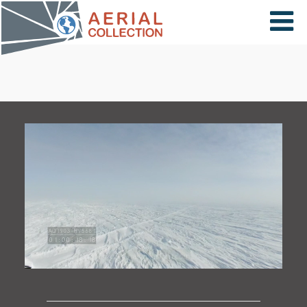
×
VIDÉOS
PAYS
CARTE
COLLECTIONS