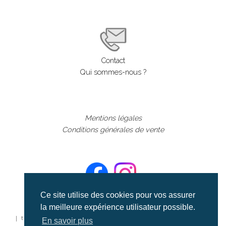
Contact
Qui sommes-nous ?
Mentions légales
Conditions générales de vente
Ce site utilise des cookies pour vos assurer
la meilleure expérience utilisateur possible.
©aerialcollection marque déposée 2024
| tous droits réservés | aerialcollection.fr banque d'images
En savoir plus