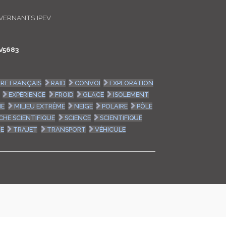
LOGIN
IVERNANTS IPEV
ENGLISH
V5683
IRE FRANÇAIS
RAID
CONVOI
EXPLORATION
EXPÉRIENCE
FROID
GLACE
ISOLEMENT
NE
MILIEU EXTRÊME
NEIGE
POLAIRE
PÔLE
CHE SCIENTIFIQUE
SCIENCE
SCIENTIFIQUE
HE
TRAJET
TRANSPORT
VÉHICULE