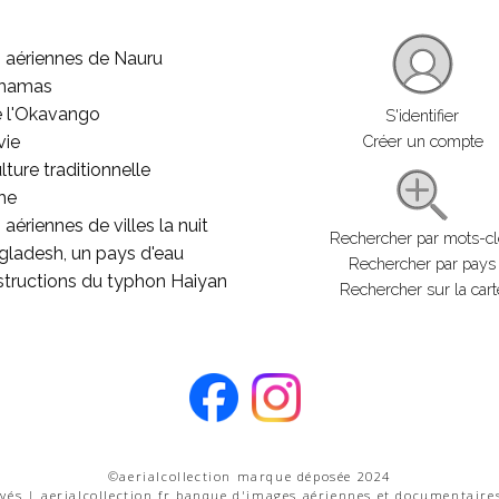
 aériennes de Nauru
ahamas
e l'Okavango
S'identifier
vie
Créer un compte
lture traditionnelle
he
aériennes de villes la nuit
Rechercher par mots-c
gladesh, un pays d'eau
Rechercher par pays
structions du typhon Haiyan
Rechercher sur la cart
©aerialcollection marque déposée 2024
rvés | aerialcollection.fr banque d'images aériennes et documentaire