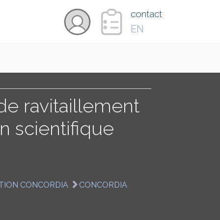
×
contact
EN
VIDÉOS
PAYS
de ravitaillement
on scientifique
CARTE
COLLECTIONS
TION CONCORDIA
CONCORDIA