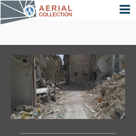
×
VIDÉOS
PAYS
CARTE
COLLECTIONS