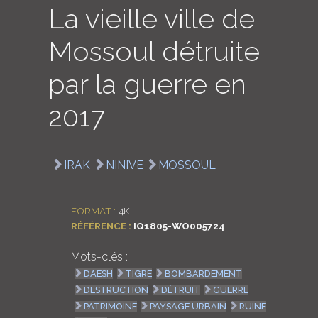
La vieille ville de
LOGIN
Mossoul détruite
ENGLISH
par la guerre en
2017
IRAK
NINIVE
MOSSOUL
FORMAT :
4K
RÉFÉRENCE :
IQ1805-WO005724
Mots-clés :
DAESH
TIGRE
BOMBARDEMENT
DESTRUCTION
DÉTRUIT
GUERRE
PATRIMOINE
PAYSAGE URBAIN
RUINE