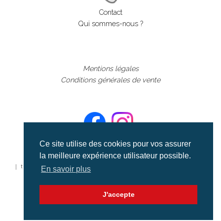
Contact
Qui sommes-nous ?
Mentions légales
Conditions générales de vente
Ce site utilise des cookies pour vos assurer
la meilleure expérience utilisateur possible.
©aerialcollection marque déposée 2024
| tous droits réservés | aerialcollection.fr banque d'images
En savoir plus
aériennes et documentaires video et cinéma |
J'accepte