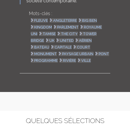
société contemporaine.
Mots-clés :
FLEUVE
ANGLETERRE
BIG BEN
KINGDOM
PARLEMENT
ROYAUME
UNI
TAMISE
THE CITY
TOWER
BRIDGE
UK
UNITED
AÉRIEN
BATEAU
CAPITALE
COURT
MONUMENT
PAYSAGE URBAIN
PONT
PROGRAMME
RIVIÈRE
VILLE
QUELQUES SÉLECTIONS