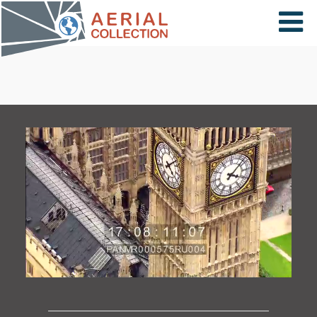
×
VIDÉOS
PAYS
CARTE
COLLECTIONS