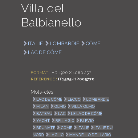
Villa del
LOGIN
Balbianello
ENGLISH
ITALIE
LOMBARDIE
CÔME
LAC DE CÔME
FORMAT :
HD 1920 X 1080 25P
RÉFÉRENCE :
IT1505-HP005770
Mots-clés :
LAC DE CÔME
LECCO
LOMBARDIE
MILAN
OLMO
VILLA OLMO
BATEAU
LAC
LE LAC DE CÔME
YACHT
BELLAGIO
BLEVIO
BRUNATE
CÔME
ITALIE
ITALIE DU
NORD
LAGLIO
MANDELLO DEL LARIO