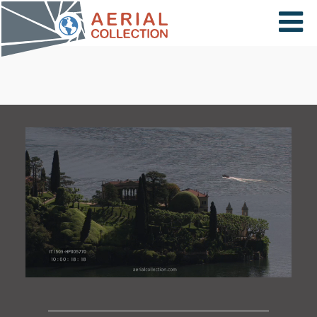
×
VIDÉOS
PAYS
CARTE
COLLECTIONS