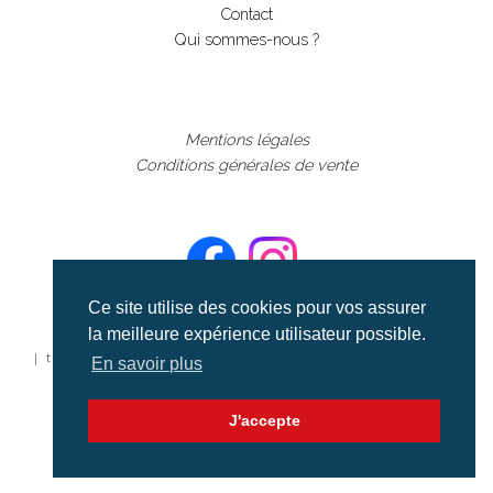
Contact
Qui sommes-nous ?
Mentions légales
Conditions générales de vente
Ce site utilise des cookies pour vos assurer
la meilleure expérience utilisateur possible.
©aerialcollection marque déposée 2024
| tous droits réservés | aerialcollection.fr banque d'images
En savoir plus
aériennes et documentaires video et cinéma |
J'accepte