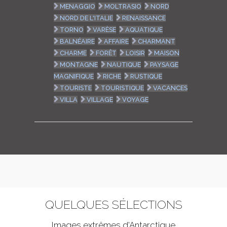
MENAGGIO
MOLTRASIO
NORD
NORD DE L'ITALIE
RENAISSANCE
TORNO
VARÈSE
AQUATIQUE
BALNÉAIRE
AFFAIRE
CHARMANT
CHARME
FORÊT
LOISIR
MAISON
MONTAGNE
NAUTIQUE
PAYSAGE
MAGNIFIQUE
RICHE
RUSTIQUE
TOURISTE
TOURISTIQUE
VACANCES
VILLA
VILLAGE
VOYAGE
QUELQUES SÉLECTIONS
Images extrêmes d'
Antarctique