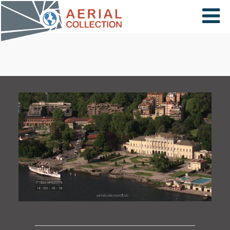
×
VIDÉOS
PAYS
CARTE
COLLECTIONS