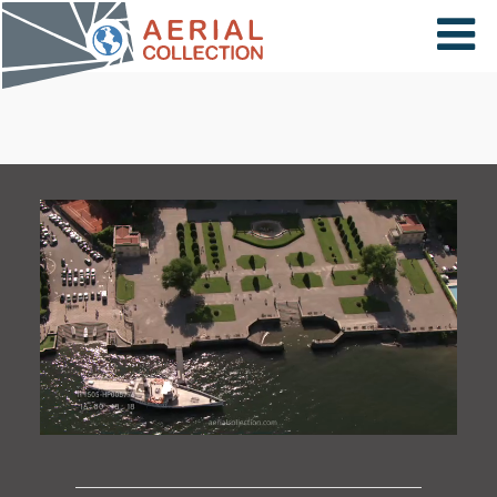
×
VIDÉOS
PAYS
CARTE
COLLECTIONS