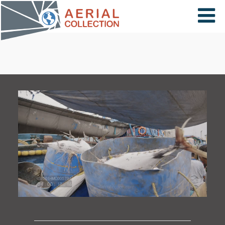
×
VIDÉOS
PAYS
CARTE
COLLECTIONS