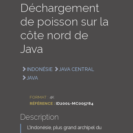
Déchargement
LOGIN
de poisson sur la
ENGLISH
côte nord de
Java
INDONÉSIE
JAVA CENTRAL
JAVA
FORMAT :
4K
RÉFÉRENCE :
ID2001-MC005784
Description
L’Indonésie, plus grand archipel du