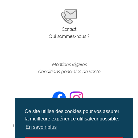
Contact
Qui sommes-nous ?
Mentions légales
Conditions générales de vente
Ce site utilise des cookies pour vos assurer
la meilleure expérience utilisateur possible.
©aerialcollection marque déposée 2024
| tous droits réservés | aerialcollection.fr banque d'images
En savoir plus
aériennes et documentaires video et cinéma |