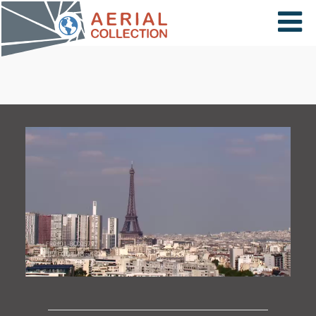
×
VIDÉOS
PAYS
CARTE
COLLECTIONS