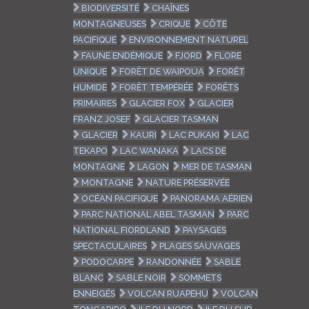
BIODIVERSITÉ
CHAÎNES
MONTAGNEUSES
CRIQUE
CÔTE
PACIFIQUE
ENVIRONNEMENT NATUREL
FAUNE ENDÉMIQUE
FJORD
FLORE
UNIQUE
FORÊT DE WAIPOUA
FORÊT
HUMIDE
FORÊT TEMPÉRÉE
FORÊTS
PRIMAIRES
GLACIER FOX
GLACIER
FRANZ JOSEF
GLACIER TASMAN
GLACIER
KAURI
LAC PUKAKI
LAC
TEKAPO
LAC WANAKA
LACS DE
MONTAGNE
LAGON
MER DE TASMAN
MONTAGNE
NATURE PRÉSERVÉE
OCÉAN PACIFIQUE
PANORAMA AÉRIEN
PARC NATIONAL ABEL TASMAN
PARC
NATIONAL FIORDLAND
PAYSAGES
SPECTACULAIRES
PLAGES SAUVAGES
PODOCARPE
RANDONNÉE
SABLE
BLANC
SABLE NOIR
SOMMETS
ENNEIGÉS
VOLCAN RUAPEHU
VOLCAN