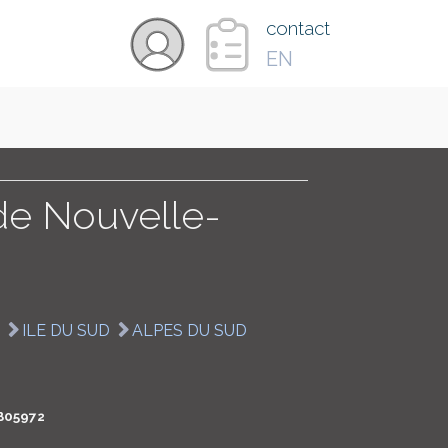
×
contact
EN
VIDÉOS
PAYS
de Nouvelle-
CARTE
ILE DU SUD
ALPES DU SUD
COLLECTIONS
B05972