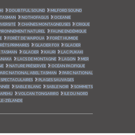
LOGIN
KI
DOUBTFUL SOUND
MILFORD SOUND
 TASMAN
NOTHOFAGUS
OCEANIE
ENGLISH
IVERSITÉ
CHAÎNES MONTAGNEUSES
CRIQUE
VIRONNEMENT NATUREL
FAUNE ENDÉMIQUE
E
FORÊT DE WAIPOUA
FORÊT HUMIDE
RÊTS PRIMAIRES
GLACIER FOX
GLACIER
R TASMAN
GLACIER
KAURI
LAC PUKAKI
ANAKA
LACS DE MONTAGNE
LAGON
MER
NE
NATURE PRÉSERVÉE
OCÉAN PACIFIQUE
PARC NATIONAL ABEL TASMAN
PARC NATIONAL
 SPECTACULAIRES
PLAGES SAUVAGES
NNÉE
SABLE BLANC
SABLE NOIR
SOMMETS
UAPEHU
VOLCAN TONGARIRO
ILE DU NORD
LE-ZÉLANDE