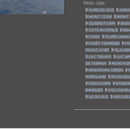
Mots-clés :
ALPES DU SUD
AORA
MONT COOK
MONT
QUEENSTOWN
BIOD
CÔTE PACIFIQUE
EN
FJORD
FLORE UNIQU
FORÊT TEMPÉRÉE
FO
FRANZ JOSEF
GLACIE
LAC TEKAPO
LAC W
DE TASMAN
MONTAG
PANORAMA AÉRIEN
FIORDLAND
PAYSAGES
PODOCARPE
RANDO
ENNEIGÉS
VOLCAN R
ILE DU SUD
NOUVEL