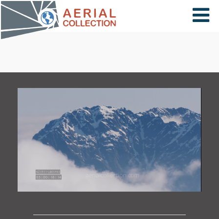
×
VIDÉOS
PAYS
CARTE
COLLECTIONS