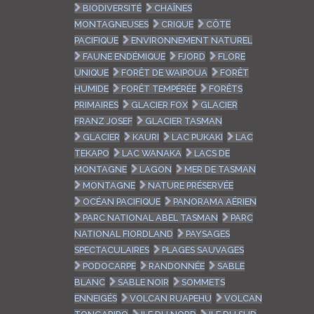
BIODIVERSITÉ
CHAÎNES
MONTAGNEUSES
CRIQUE
CÔTE
PACIFIQUE
ENVIRONNEMENT NATUREL
FAUNE ENDÉMIQUE
FJORD
FLORE
UNIQUE
FORÊT DE WAIPOUA
FORÊT
HUMIDE
FORÊT TEMPÉRÉE
FORÊTS
PRIMAIRES
GLACIER FOX
GLACIER
FRANZ JOSEF
GLACIER TASMAN
GLACIER
KAURI
LAC PUKAKI
LAC
TEKAPO
LAC WANAKA
LACS DE
MONTAGNE
LAGON
MER DE TASMAN
MONTAGNE
NATURE PRÉSERVÉE
OCÉAN PACIFIQUE
PANORAMA AÉRIEN
PARC NATIONAL ABEL TASMAN
PARC
NATIONAL FIORDLAND
PAYSAGES
SPECTACULAIRES
PLAGES SAUVAGES
PODOCARPE
RANDONNÉE
SABLE
BLANC
SABLE NOIR
SOMMETS
ENNEIGÉS
VOLCAN RUAPEHU
VOLCAN