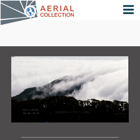
×
VIDÉOS
PAYS
CARTE
COLLECTIONS