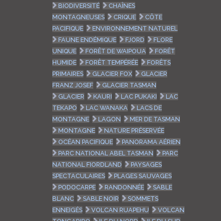
BIODIVERSITÉ
CHAÎNES
MONTAGNEUSES
CRIQUE
CÔTE
PACIFIQUE
ENVIRONNEMENT NATUREL
FAUNE ENDÉMIQUE
FJORD
FLORE
UNIQUE
FORÊT DE WAIPOUA
FORÊT
HUMIDE
FORÊT TEMPÉRÉE
FORÊTS
PRIMAIRES
GLACIER FOX
GLACIER
FRANZ JOSEF
GLACIER TASMAN
GLACIER
KAURI
LAC PUKAKI
LAC
TEKAPO
LAC WANAKA
LACS DE
MONTAGNE
LAGON
MER DE TASMAN
MONTAGNE
NATURE PRÉSERVÉE
OCÉAN PACIFIQUE
PANORAMA AÉRIEN
PARC NATIONAL ABEL TASMAN
PARC
NATIONAL FIORDLAND
PAYSAGES
SPECTACULAIRES
PLAGES SAUVAGES
PODOCARPE
RANDONNÉE
SABLE
BLANC
SABLE NOIR
SOMMETS
ENNEIGÉS
VOLCAN RUAPEHU
VOLCAN