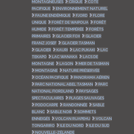
MONTAGNEUSES
CRIQUE
CÔTE
PACIFIQUE
ENVIRONNEMENT NATUREL
FAUNE ENDÉMIQUE
FJORD
FLORE
UNIQUE
FORÊT DE WAIPOUA
FORÊT
HUMIDE
FORÊT TEMPÉRÉE
FORÊTS
PRIMAIRES
GLACIER FOX
GLACIER
FRANZ JOSEF
GLACIER TASMAN
GLACIER
KAURI
LAC PUKAKI
LAC
TEKAPO
LAC WANAKA
LACS DE
MONTAGNE
LAGON
MER DE TASMAN
MONTAGNE
NATURE PRÉSERVÉE
OCÉAN PACIFIQUE
PANORAMA AÉRIEN
PARC NATIONAL ABEL TASMAN
PARC
NATIONAL FIORDLAND
PAYSAGES
SPECTACULAIRES
PLAGES SAUVAGES
PODOCARPE
RANDONNÉE
SABLE
BLANC
SABLE NOIR
SOMMETS
ENNEIGÉS
VOLCAN RUAPEHU
VOLCAN
TONGARIRO
ILE DU NORD
ILE DU SUD
NOUVELLE-ZÉLANDE