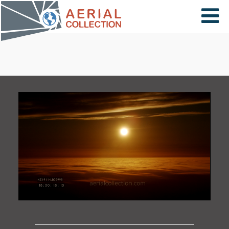
×
VIDÉOS
PAYS
CARTE
COLLECTIONS