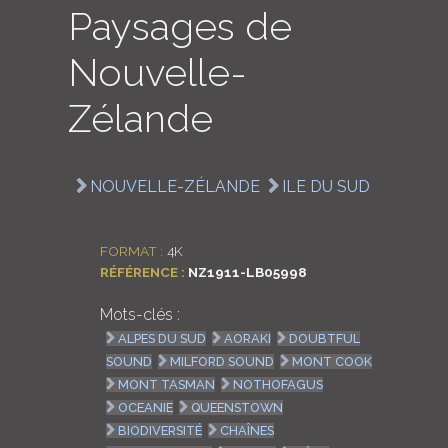
Paysages de
LOGIN
Nouvelle-
ENGLISH
Zélande
NOUVELLE-ZÉLANDE
ILE DU SUD
FORMAT :
4K
RÉFÉRENCE :
NZ1911-LB05998
Mots-clés :
ALPES DU SUD
AORAKI
DOUBTFUL
SOUND
MILFORD SOUND
MONT COOK
MONT TASMAN
NOTHOFAGUS
OCEANIE
QUEENSTOWN
BIODIVERSITÉ
CHAÎNES