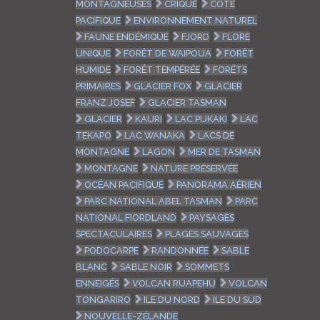
MONTAGNEUSES
CRIQUE
CÔTE
PACIFIQUE
ENVIRONNEMENT NATUREL
FAUNE ENDÉMIQUE
FJORD
FLORE
UNIQUE
FORÊT DE WAIPOUA
FORÊT
HUMIDE
FORÊT TEMPÉRÉE
FORÊTS
PRIMAIRES
GLACIER FOX
GLACIER
FRANZ JOSEF
GLACIER TASMAN
GLACIER
KAURI
LAC PUKAKI
LAC
TEKAPO
LAC WANAKA
LACS DE
MONTAGNE
LAGON
MER DE TASMAN
MONTAGNE
NATURE PRÉSERVÉE
OCÉAN PACIFIQUE
PANORAMA AÉRIEN
PARC NATIONAL ABEL TASMAN
PARC
NATIONAL FIORDLAND
PAYSAGES
SPECTACULAIRES
PLAGES SAUVAGES
PODOCARPE
RANDONNÉE
SABLE
BLANC
SABLE NOIR
SOMMETS
ENNEIGÉS
VOLCAN RUAPEHU
VOLCAN
TONGARIRO
ILE DU NORD
ILE DU SUD
NOUVELLE-ZÉLANDE