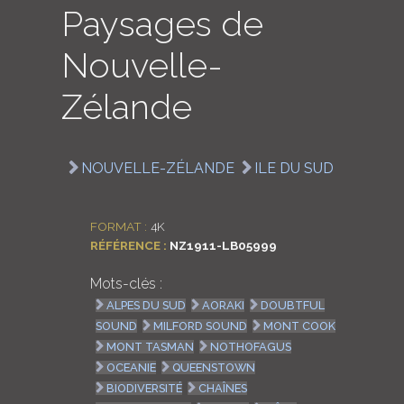
Paysages de
LOGIN
Nouvelle-
ENGLISH
Zélande
NOUVELLE-ZÉLANDE
ILE DU SUD
FORMAT :
4K
RÉFÉRENCE :
NZ1911-LB05999
Mots-clés :
ALPES DU SUD
AORAKI
DOUBTFUL
SOUND
MILFORD SOUND
MONT COOK
MONT TASMAN
NOTHOFAGUS
OCEANIE
QUEENSTOWN
BIODIVERSITÉ
CHAÎNES