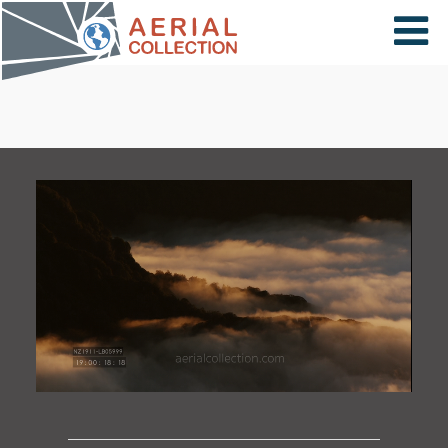
×
VIDÉOS
PAYS
CARTE
COLLECTIONS