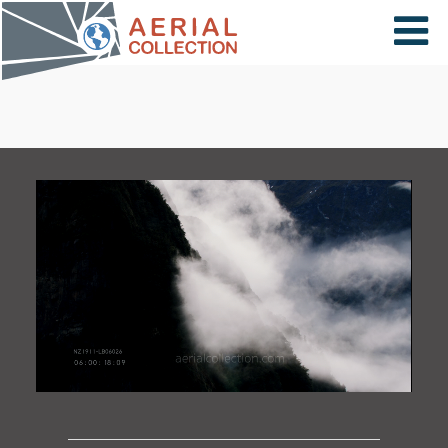
×
VIDÉOS
PAYS
CARTE
COLLECTIONS