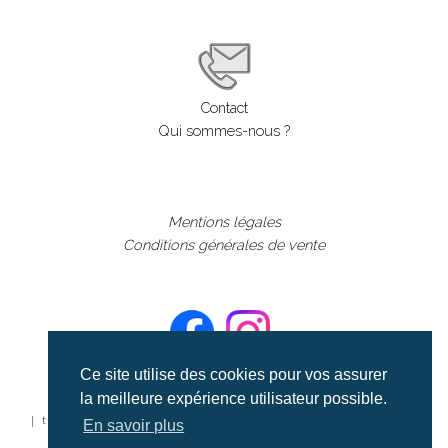
Contact
Qui sommes-nous ?
Mentions légales
Conditions générales de vente
Ce site utilise des cookies pour vos assurer
la meilleure expérience utilisateur possible.
©aerialcollection marque déposée 2024
| tous droits réservés | aerialcollection.fr banque d'images
En savoir plus
aériennes et documentaires video et cinéma |