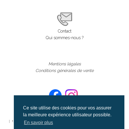
Contact
Qui sommes-nous ?
Mentions légales
Conditions générales de vente
Ce site utilise des cookies pour vos assurer
la meilleure expérience utilisateur possible.
©aerialcollection marque déposée 2024
| tous droits réservés | aerialcollection.fr banque d'images
En savoir plus
aériennes et documentaires video et cinéma |