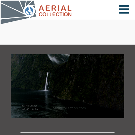
×
VIDÉOS
PAYS
CARTE
COLLECTIONS